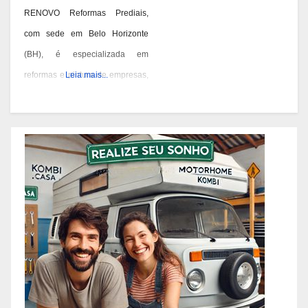
RENOVO Reformas Prediais,
com sede em Belo Horizonte
(BH), é especializada em
reformas e pintura de empresas,
Leia mais...
condomínios e prédios. Eles têm
experiência desde 1978 e são
conhecidos por seus serviços de
qualidade em BH. Você pode
contatá-los pelos telefones 31
3473-2000, 3357-1961 ou
98687-2000 se você está
pensando em reformar ou pintar
a fachada da sua empresa,
condomínio ou