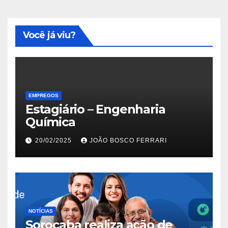
Você já viu?
EMPREGOS
Estagiário – Engenharia
Química
20/02/2025
JOÃO BOSCO FERRARI
NOTÍCIAS
Sorocaba realiza ação de