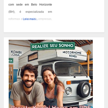
com sede em Belo Horizonte
(BH), é especializada em
reformas e pintura de empresas,
Leia mais...
condomínios e prédios. Eles têm
experiência desde 1978 e são
conhecidos por seus serviços de
qualidade em BH. Você pode
contatá-los pelos telefones 31
3473-2000, 3357-1961 ou
98687-2000 se você está
pensando em reformar ou pintar
a fachada da sua empresa,
condomínio ou