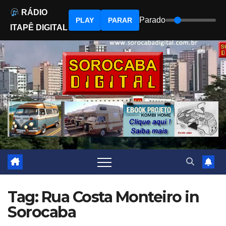
RÁDIO
Parado
PLAY
PARAR
ITAPÊ DIGITAL
Skip
to
content
Tag: Rua Costa Monteiro in
Sorocaba