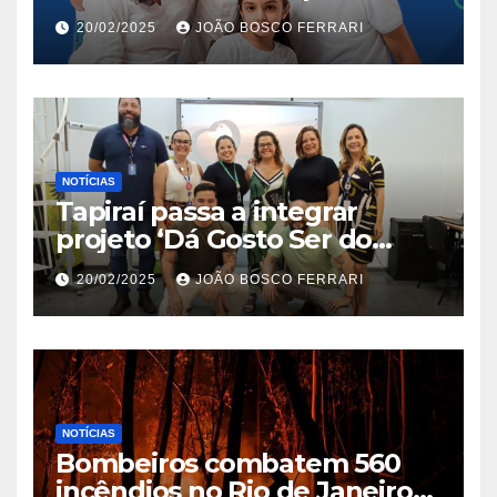
Jardim São Carlos
20/02/2025
JOÃO BOSCO FERRARI
NOTÍCIAS
Tapiraí passa a integrar
projeto ‘Dá Gosto Ser do
Ribeira’ | ASN São Paulo
20/02/2025
JOÃO BOSCO FERRARI
NOTÍCIAS
Bombeiros combatem 560
incêndios no Rio de Janeiro