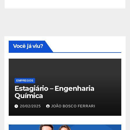
Você já viu?
EMPREGOS
Estagiário – Engenharia
Química
20/02/2025
JOÃO BOSCO FERRARI