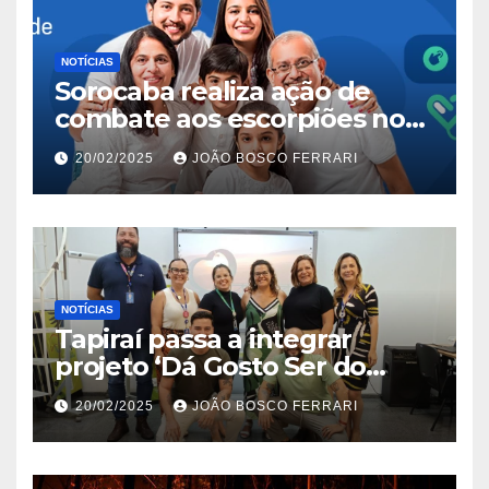
NOTÍCIAS
Sorocaba realiza ação de
combate aos escorpiões no
Jardim São Carlos
20/02/2025
JOÃO BOSCO FERRARI
NOTÍCIAS
Tapiraí passa a integrar
projeto ‘Dá Gosto Ser do
Ribeira’ | ASN São Paulo
20/02/2025
JOÃO BOSCO FERRARI