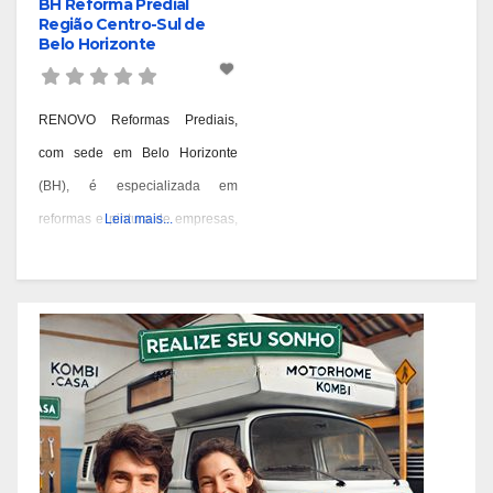
BH Reforma Predial
Região Centro-Sul de
Belo Horizonte
RENOVO Reformas Prediais,
com sede em Belo Horizonte
(BH), é especializada em
reformas e pintura de empresas,
Leia mais...
condomínios e prédios. Eles têm
experiência desde 1978 e são
conhecidos por seus serviços de
qualidade em BH. Você pode
contatá-los pelos telefones 31
3473-2000, 3357-1961 ou
98687-2000 se você está
pensando em reformar ou pintar