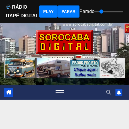
RÁDIO
Parado
PLAY
PARAR
ITAPÊ DIGITAL
Skip
to
content