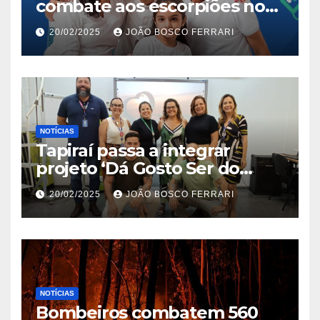
combate aos escorpiões no
Jardim São Carlos
20/02/2025
JOÃO BOSCO FERRARI
NOTÍCIAS
Tapiraí passa a integrar
projeto ‘Dá Gosto Ser do
Ribeira’ | ASN São Paulo
20/02/2025
JOÃO BOSCO FERRARI
NOTÍCIAS
Bombeiros combatem 560