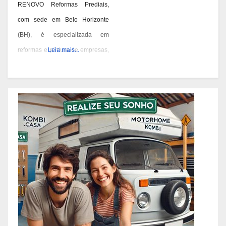
RENOVO Reformas Prediais,
com sede em Belo Horizonte
(BH), é especializada em
reformas e pintura de empresas,
Leia mais...
condomínios e prédios. Eles têm
experiência desde 1978 e são
conhecidos por seus serviços de
qualidade em BH. Você pode
contatá-los pelos telefones 31
3473-2000, 3357-1961 ou
98687-2000 se você está
pensando em reformar ou pintar
a fachada da sua empresa,
condomínio ou