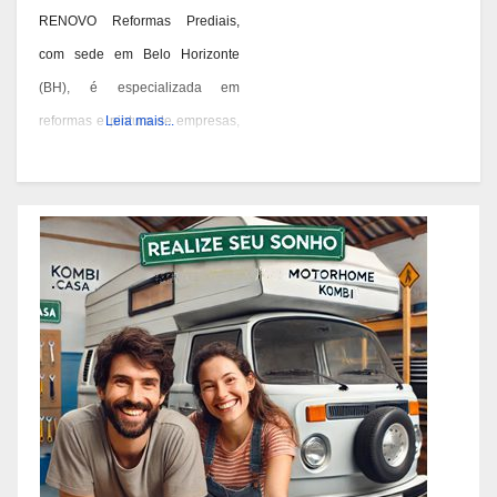
RENOVO Reformas Prediais,
com sede em Belo Horizonte
(BH), é especializada em
reformas e pintura de empresas,
Leia mais...
condomínios e prédios. Eles têm
experiência desde 1978 e são
conhecidos por seus serviços de
qualidade em BH. Você pode
contatá-los pelos telefones 31
3473-2000, 3357-1961 ou
98687-2000 se você está
pensando em reformar ou pintar
a fachada da sua empresa,
condomínio ou