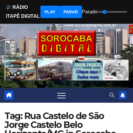
RÁDIO
Parado
PLAY
PARAR
ITAPÊ DIGITAL
Skip
to
content
Tag: Rua Castelo de São
Jorge Castelo Belo