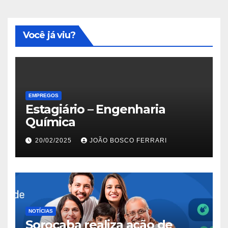
Você já viu?
EMPREGOS
Estagiário – Engenharia
Química
20/02/2025
JOÃO BOSCO FERRARI
NOTÍCIAS
Sorocaba realiza ação de