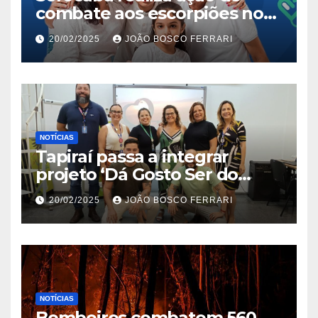
combate aos escorpiões no
Jardim São Carlos
20/02/2025
JOÃO BOSCO FERRARI
NOTÍCIAS
Tapiraí passa a integrar
projeto ‘Dá Gosto Ser do
Ribeira’ | ASN São Paulo
20/02/2025
JOÃO BOSCO FERRARI
NOTÍCIAS
Bombeiros combatem 560