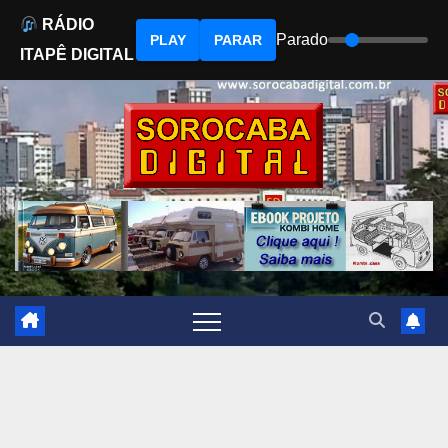
RÁDIO
Parado
PLAY
PARAR
ITAPÊ DIGITAL
Skip
to
content