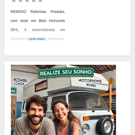
RENOVO Reformas Prediais,
com sede em Belo Horizonte
(BH), é especializada em
reformas e pintura de empresas,
Leia mais...
condomínios e prédios. Eles têm
experiência desde 1978 e são
conhecidos por seus serviços de
qualidade em BH. Você pode
contatá-los pelos telefones 31
3473-2000, 3357-1961 ou
98687-2000 se você está
pensando em reformar ou pintar
a fachada da sua empresa,
condomínio ou