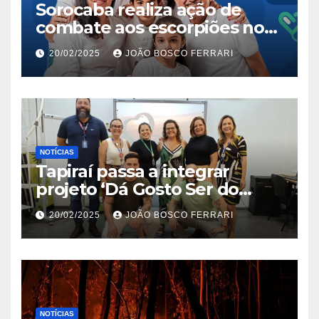
Sorocaba realiza ação de
combate aos escorpiões no
Jardim São Carlos
20/02/2025
JOÃO BOSCO FERRARI
NOTÍCIAS
Tapiraí passa a integrar
projeto ‘Dá Gosto Ser do
Ribeira’ | ASN São Paulo
20/02/2025
JOÃO BOSCO FERRARI
NOTÍCIAS