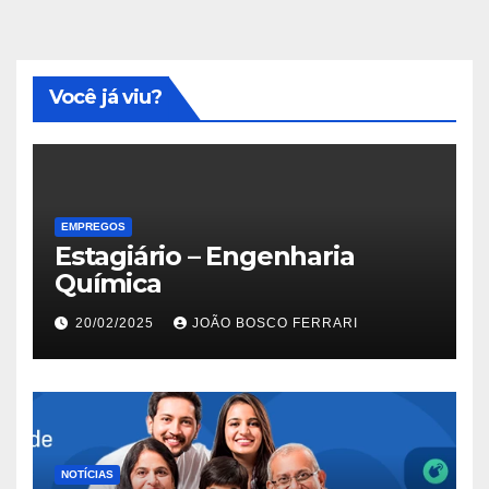
Você já viu?
EMPREGOS
Estagiário – Engenharia
Química
20/02/2025
JOÃO BOSCO FERRARI
NOTÍCIAS