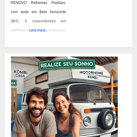
RENOVO Reformas Prediais,
com sede em Belo Horizonte
(BH), é especializada em
reformas e pintura de empresas,
Leia mais...
condomínios e prédios. Eles têm
experiência desde 1978 e são
conhecidos por seus serviços de
qualidade em BH. Você pode
contatá-los pelos telefones 31
3473-2000, 3357-1961 ou
98687-2000 se você está
pensando em reformar ou pintar
a fachada da sua empresa,
condomínio ou