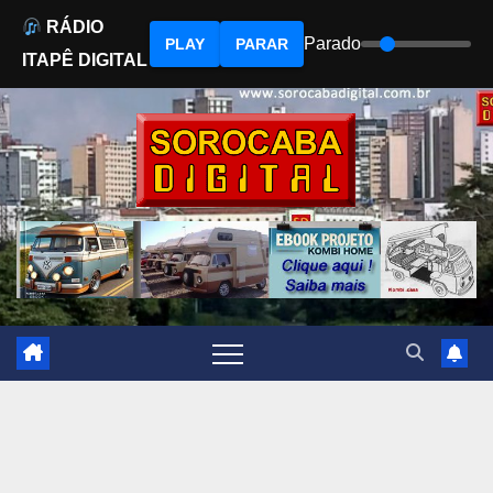
RÁDIO
Parado
PLAY
PARAR
ITAPÊ DIGITAL
Skip
to
content