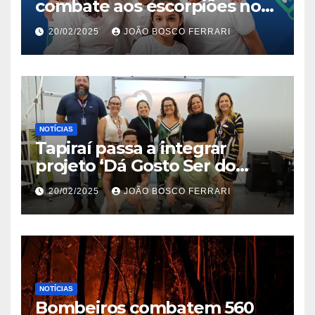
combate aos escorpiões no
Jardim São Carlos
20/02/2025
JOÃO BOSCO FERRARI
NOTÍCIAS
Tapiraí passa a integrar
projeto ‘Dá Gosto Ser do
Ribeira’ | ASN São Paulo
20/02/2025
JOÃO BOSCO FERRARI
NOTÍCIAS
Bombeiros combatem 560