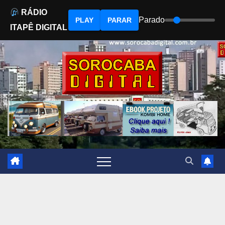
RÁDIO
Parado
PLAY
PARAR
ITAPÊ DIGITAL
Skip
to
content