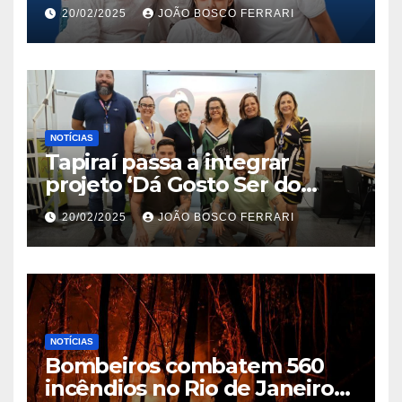
Jardim São Carlos
20/02/2025
JOÃO BOSCO FERRARI
NOTÍCIAS
Tapiraí passa a integrar
projeto ‘Dá Gosto Ser do
Ribeira’ | ASN São Paulo
20/02/2025
JOÃO BOSCO FERRARI
NOTÍCIAS
Bombeiros combatem 560
incêndios no Rio de Janeiro