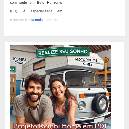
com sede em Belo Horizonte
(BH), é especializada em
reformas e pintura de empresas,
Leia mais...
condomínios e prédios. Eles têm
experiência desde 1978 e são
conhecidos por seus serviços de
qualidade em BH. Você pode
contatá-los pelos telefones 31
3473-2000, 3357-1961 ou
98687-2000 se você está
pensando em reformar ou pintar
a fachada da sua empresa,
condomínio ou