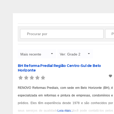
Mais recente
Ver: Grade 2
BH Reforma Predial Região Centro-Sul de Belo
Horizonte
RENOVO Reformas Prediais, com sede em Belo Horizonte (BH), é
especializada em reformas e pintura de empresas, condomínios e
prédios. Eles têm experiência desde 1978 e são conhecidos por
seus serviços de qualidade em BH. Você pode contatá-los pelos
Leia mais...