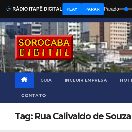
RÁDIO ITAPÊ DIGITAL
Parado
PLAY
PARAR
Skip
to
content
GUIA
INCLUIR EMPRESA
HOTÉ
CONTATO
Tag: Rua Calivaldo de Souz