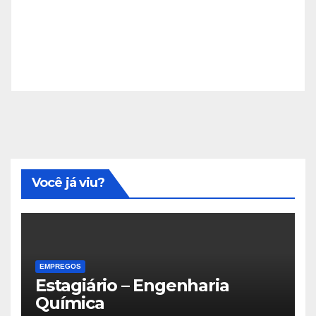
Você já viu?
EMPREGOS
Estagiário – Engenharia
Química