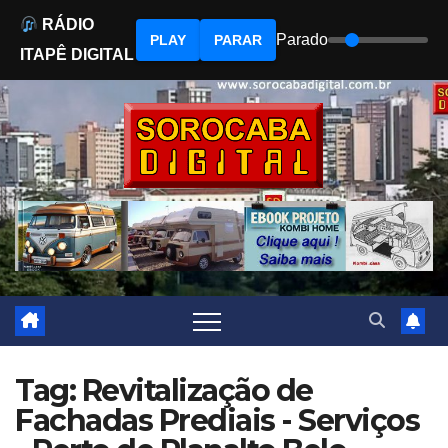
RÁDIO
Parado
PLAY
PARAR
ITAPÊ DIGITAL
Skip
to
content
Tag: Revitalização de
Fachadas Prediais - Serviços