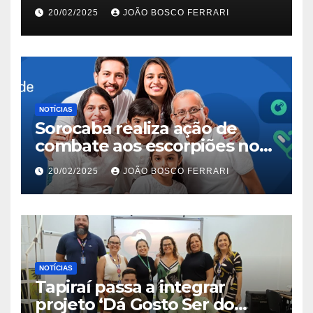
20/02/2025
JOÃO BOSCO FERRARI
NOTÍCIAS
Sorocaba realiza ação de
combate aos escorpiões no
Jardim São Carlos
20/02/2025
JOÃO BOSCO FERRARI
NOTÍCIAS
Tapiraí passa a integrar
projeto ‘Dá Gosto Ser do