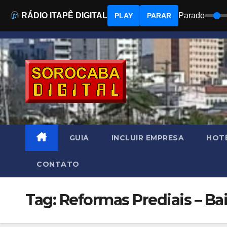
RÁDIO ITAPÊ DIGITAL
Parado
PLAY
PARAR
Skip
to
content
GUIA
INCLUIR EMPRESA
HOTÉ
CONTATO
Tag: Reformas Prediais – Ba