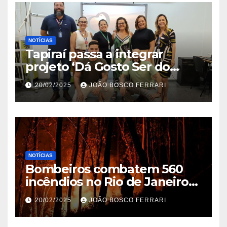
NOTÍCIAS
Tapiraí passa a integrar
projeto ‘Dá Gosto Ser do
Ribeira’ | ASN São Paulo
20/02/2025
JOÃO BOSCO FERRARI
NOTÍCIAS
Bombeiros combatem 560
incêndios no Rio de Janeiro
em 2025
20/02/2025
JOÃO BOSCO FERRARI