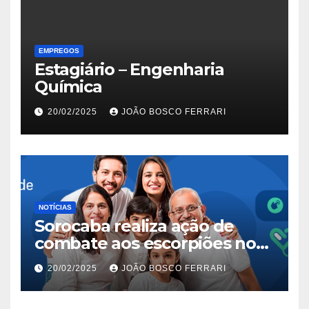
EMPREGOS
Estagiário – Engenharia
Química
20/02/2025
JOÃO BOSCO FERRARI
NOTÍCIAS
Sorocaba realiza ação de
combate aos escorpiões no
Jardim São Carlos
20/02/2025
JOÃO BOSCO FERRARI