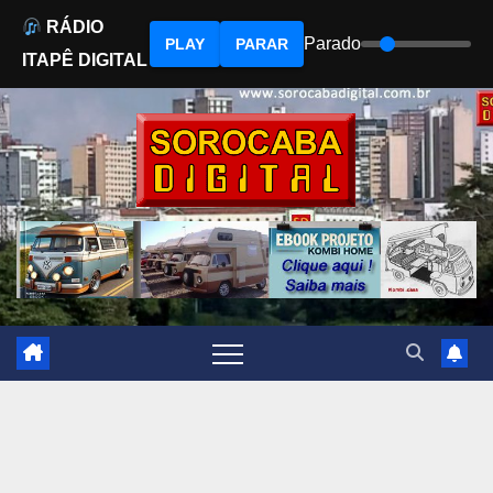
RÁDIO
Parado
PLAY
PARAR
ITAPÊ DIGITAL
Skip
to
content