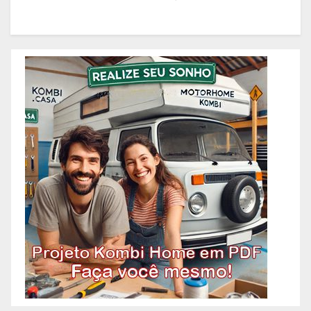
Alto Barroca – BH, Reformas
Condomínios – Serviços – Belo
Prediais – Bairro Alto Caiçaras –
Horizonte. Reformas Comerciais
BH, Reformas Prediais – Bairro
e Residenciais – Bairro Aarão
Alto da Boa
Reis – BH, Reformas Comerciais
e Residenciais – Bairro
Aeroporto – BH, Reformas
Comerciais e Residenciais –
Bairro Alpes – BH, Reformas
Comerciais e Residenciais –
Bairro Alto Barroca –