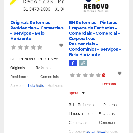
Originals Reformas –
BH Reformas – Pinturas –
Residenciais – Comerciais
Limpeza de Fachadas –
– Serviços – Belo
Comerciais – Comercial –
Horizonte
Corporativas –
Residenciais –
Condomínios – Serviços –
Belo Horizonte
BH RENOVO REFORMAS –
Originals Reformas –
Residenciais – Comerciais –
Fechado
Serviços – Belo Horizonte.
Leia mais...
agora
:
Reformas Prediais – Bairro
Aarão Reis – BH, Reformas
BH Reformas – Pinturas –
Prediais – Bairro Aeroporto – BH,
Limpeza de Fachadas –
Reformas Prediais – Bairro Alpes
Comerciais – Comercial –
– BH, Reformas Prediais – Bairro
Corporativas – Residenciais –
Leia mais...