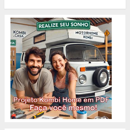
Alto Barroca – BH, Reformas
Condomínios – Serviços – Belo
Prediais – Bairro Alto Caiçaras –
Horizonte. Reformas Comerciais
BH, Reformas Prediais – Bairro
e Residenciais – Bairro Aarão
Alto da Boa
Reis – BH, Reformas Comerciais
e Residenciais – Bairro
Aeroporto – BH, Reformas
Comerciais e Residenciais –
Bairro Alpes – BH, Reformas
Comerciais e Residenciais –
Bairro Alto Barroca –