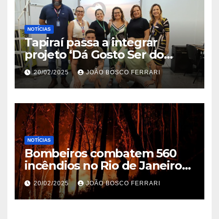
NOTÍCIAS
Tapiraí passa a integrar
projeto ‘Dá Gosto Ser do
Ribeira’ | ASN São Paulo
20/02/2025
JOÃO BOSCO FERRARI
NOTÍCIAS
Bombeiros combatem 560
incêndios no Rio de Janeiro
em 2025
20/02/2025
JOÃO BOSCO FERRARI