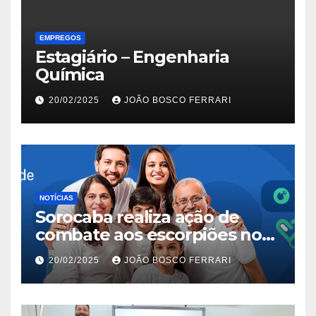
EMPREGOS
Estagiário – Engenharia
Química
20/02/2025
JOÃO BOSCO FERRARI
NOTÍCIAS
Sorocaba realiza ação de
combate aos escorpiões no
Jardim São Carlos
20/02/2025
JOÃO BOSCO FERRARI