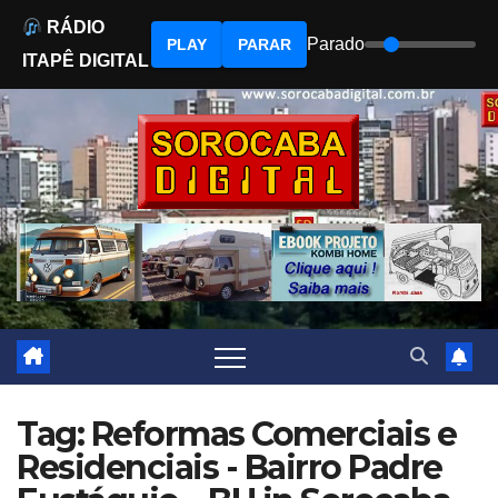
RÁDIO
Parado
PLAY
PARAR
ITAPÊ DIGITAL
Skip
to
content
Tag: Reformas Comerciais e
Residenciais - Bairro Padre