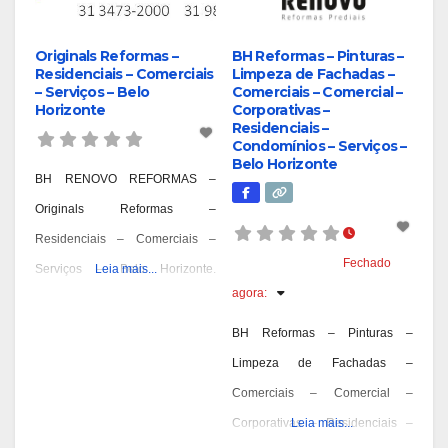
Originals Reformas –
BH Reformas – Pinturas –
Residenciais – Comerciais
Limpeza de Fachadas –
– Serviços – Belo
Comerciais – Comercial –
Horizonte
Corporativas –
Residenciais –
Condomínios – Serviços –
Belo Horizonte
BH RENOVO REFORMAS –
Originals Reformas –
Residenciais – Comerciais –
Fechado
Serviços – Belo Horizonte.
Leia mais...
agora
:
Reformas Prediais – Bairro
Aarão Reis – BH, Reformas
BH Reformas – Pinturas –
Prediais – Bairro Aeroporto – BH,
Limpeza de Fachadas –
Reformas Prediais – Bairro Alpes
Comerciais – Comercial –
– BH, Reformas Prediais – Bairro
Corporativas – Residenciais –
Leia mais...