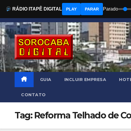
RÁDIO ITAPÊ DIGITAL
Parado
PLAY
PARAR
Skip
to
content
GUIA
INCLUIR EMPRESA
HOTÉ
CONTATO
Tag: Reforma Telhado de Co