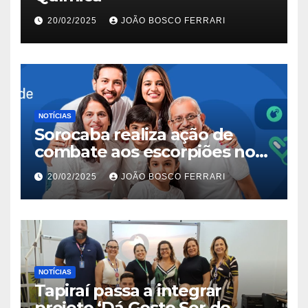
20/02/2025
JOÃO BOSCO FERRARI
NOTÍCIAS
Sorocaba realiza ação de
combate aos escorpiões no
Jardim São Carlos
20/02/2025
JOÃO BOSCO FERRARI
NOTÍCIAS
Tapiraí passa a integrar
projeto ‘Dá Gosto Ser do