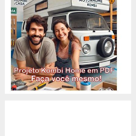
Construções, Manutenção e
OAC! Quando você pensa em
Pedreiro, imagina aquele
profissional que faz tudo
relacionado à construção?
Acontece que atualmente os
pedreiros se especializaram em
algumas etapas específicas da
construção. A necessidade de
agilidade