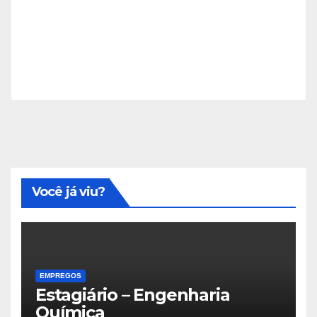
Você já viu?
EMPREGOS
Estagiário – Engenharia
Química