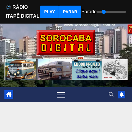
RÁDIO
Parado
PLAY
PARAR
ITAPÊ DIGITAL
Skip
to
content