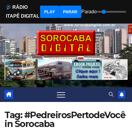
RÁDIO
Parado
PLAY
PARAR
ITAPÊ DIGITAL
Skip
to
content
Tag: #PedreirosPertodeVocê
in Sorocaba