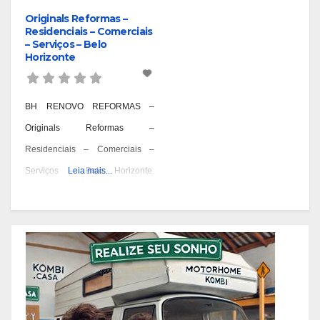
Originals Reformas –
Residenciais – Comerciais
– Serviços – Belo
Horizonte
BH RENOVO REFORMAS –
Originals Reformas –
Residenciais – Comerciais –
Serviços – Belo Horizonte.
Leia mais...
Reformas Prediais – Bairro
Aarão Reis – BH, Reformas
Prediais – Bairro Aeroporto – BH,
Reformas Prediais – Bairro Alpes
– BH, Reformas Prediais – Bairro
Alto Barroca – BH, Reformas