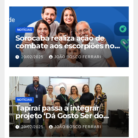
NOTÍCIAS
Sorocaba realiza ação de
combate aos escorpiões no
Jardim São Carlos
20/02/2025
JOÃO BOSCO FERRARI
NOTÍCIAS
Tapiraí passa a integrar
projeto ‘Dá Gosto Ser do
Ribeira’ | ASN São Paulo
20/02/2025
JOÃO BOSCO FERRARI