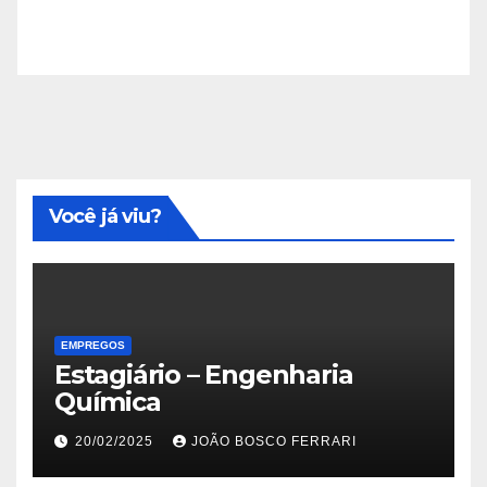
Você já viu?
EMPREGOS
Estagiário – Engenharia
Química
20/02/2025
JOÃO BOSCO FERRARI