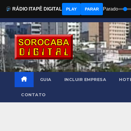
RÁDIO ITAPÊ DIGITAL
Parado
PLAY
PARAR
Skip
to
content
GUIA
INCLUIR EMPRESA
HOTÉ
CONTATO