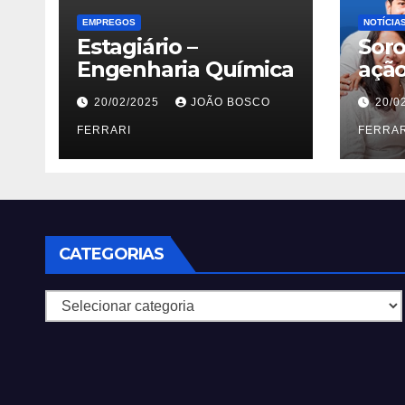
EMPREGOS
NOTÍCIA
Estagiário –
Soro
Engenharia Química
açã
aos 
20/02/2025
JOÃO BOSCO
20/0
Jard
FERRARI
FERRAR
CATEGORIAS
Categorias