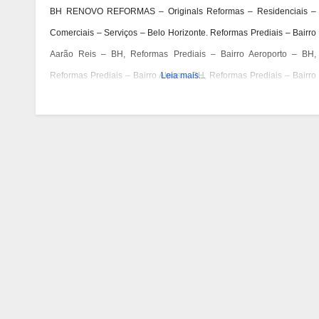
BH RENOVO REFORMAS – Originals Reformas – Residenciais –
Comerciais – Serviços – Belo Horizonte. Reformas Prediais – Bairro
Aarão Reis – BH, Reformas Prediais – Bairro Aeroporto – BH,
Reformas Prediais – Bairro Alpes – BH, Reformas Prediais – Bairro
Leia mais...
Alto Barroca – BH, Reformas Prediais – Bairro Alto Caiçaras – BH,
Reformas Prediais – Bairro Alto da Boa