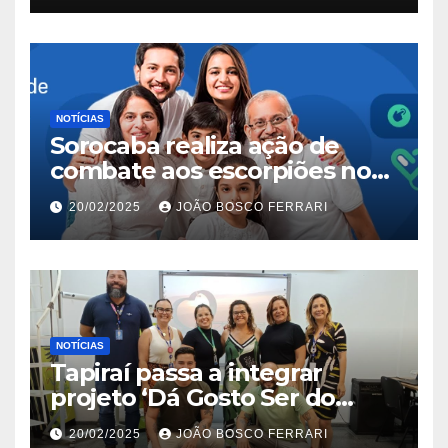
NOTÍCIAS
Sorocaba realiza ação de
combate aos escorpiões no
Jardim São Carlos
20/02/2025
JOÃO BOSCO FERRARI
NOTÍCIAS
Tapiraí passa a integrar
projeto ‘Dá Gosto Ser do
Ribeira’ | ASN São Paulo
20/02/2025
JOÃO BOSCO FERRARI