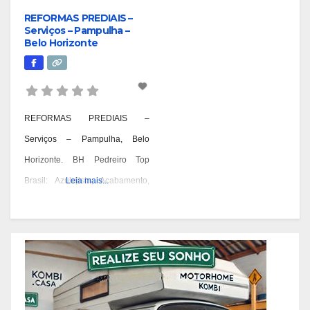
REFORMAS PREDIAIS –
Serviços – Pampulha –
Belo Horizonte
REFORMAS PREDIAIS –
Serviços – Pampulha, Belo
Horizonte. BH Pedreiro Top
Brasil: Azulejista, Acabamento,
Leia mais...
Alvenaria, Reformas,
Construções e OAC. Pedreiro:
Geral, Azulejista, Acabamento,
Alvenaria, Reformas,
Construções, Manutenção e
OAC! Quando você pensa em