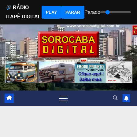
RÁDIO
Parado
PLAY
PARAR
ITAPÊ DIGITAL
Skip
to
content