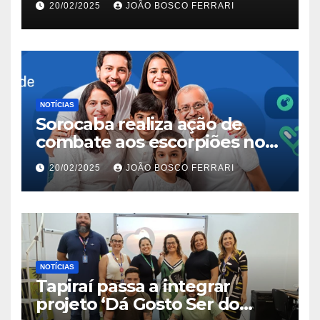
20/02/2025
JOÃO BOSCO FERRARI
NOTÍCIAS
Sorocaba realiza ação de
combate aos escorpiões no
Jardim São Carlos
20/02/2025
JOÃO BOSCO FERRARI
NOTÍCIAS
Tapiraí passa a integrar
projeto ‘Dá Gosto Ser do