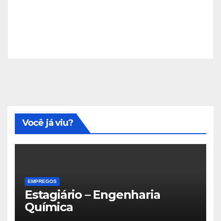
Você já viu?
EMPREGOS
Estagiário – Engenharia
Química