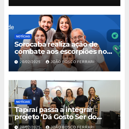
NOTÍCIAS
Sorocaba realiza ação de
combate aos escorpiões no
Jardim São Carlos
20/02/2025
JOÃO BOSCO FERRARI
NOTÍCIAS
Tapiraí passa a integrar
projeto ‘Dá Gosto Ser do
Ribeira’ | ASN São Paulo
20/02/2025
JOÃO BOSCO FERRARI