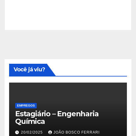
Você já viu?
EMPREGOS
Estagiário – Engenharia
Química
20/02/2025
JOÃO BOSCO FERRARI