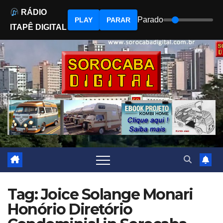
RÁDIO
Parado
PLAY
PARAR
ITAPÊ DIGITAL
Skip
to
content
Tag: Joice Solange Monari
Honório Diretório