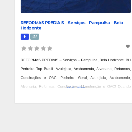
REFORMAS PREDIAIS – Serviços – Pampulha – Belo
Horizonte
REFORMAS PREDIAIS – Serviços – Pampulha, Belo Horizonte. BH
Pedreiro Top Brasil: Azulejista, Acabamento, Alvenaria, Reformas,
Construções e OAC. Pedreiro: Geral, Azulejista, Acabamento,
Alvenaria, Reformas, Construções, Manutenção e OAC! Quando
Leia mais...
você pensa em Pedreiro, imagina aquele profissional que faz tudo
relacionado à construção? Acontece que atualmente os pedreiros se
especializaram em algumas etapas específicas da construção. A
necessidade de agilidade