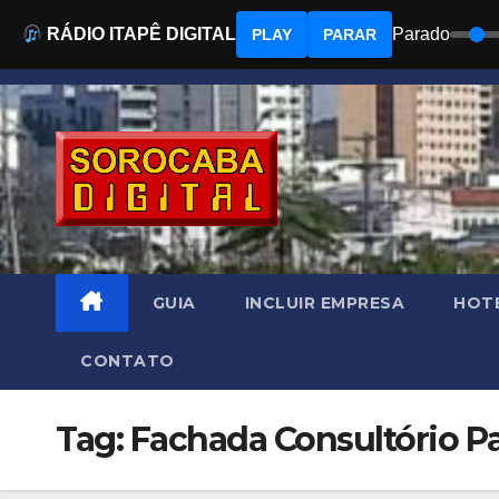
RÁDIO ITAPÊ DIGITAL
Parado
PLAY
PARAR
Skip
to
content
GUIA
INCLUIR EMPRESA
HOTÉ
CONTATO
Tag: Fachada Consultório P