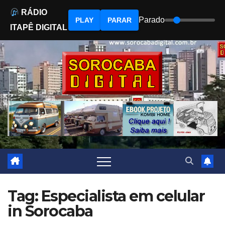
RÁDIO
Parado
PLAY
PARAR
ITAPÊ DIGITAL
Skip
to
content
Tag: Especialista em celular
in Sorocaba