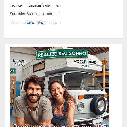
Técnica Especializada em
Sorocaba Seu celular em boas
mãos! Há mais de 8 anos, a
Leia mais...
Celulares MS oferece
assistência técnica
especializada, atendimento
rápido e acessórios para manter
seu aparelho protegido e
funcionando da melhor forma. Já
são +7 mil celulares recuperados
com qualidade e confiança.