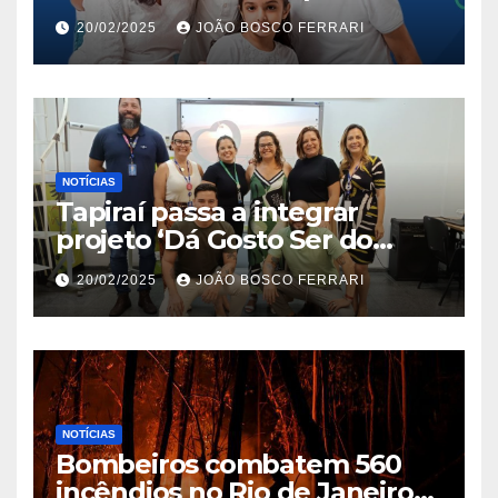
Jardim São Carlos
20/02/2025
JOÃO BOSCO FERRARI
NOTÍCIAS
Tapiraí passa a integrar
projeto ‘Dá Gosto Ser do
Ribeira’ | ASN São Paulo
20/02/2025
JOÃO BOSCO FERRARI
NOTÍCIAS
Bombeiros combatem 560
incêndios no Rio de Janeiro