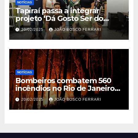
NOTÍCIAS
Tapiraí passa a integrar
projeto ‘Dá Gosto Ser do
Ribeira’ | ASN São Paulo
20/02/2025
JOÃO BOSCO FERRARI
NOTÍCIAS
Bombeiros combatem 560
incêndios no Rio de Janeiro
em 2025
20/02/2025
JOÃO BOSCO FERRARI