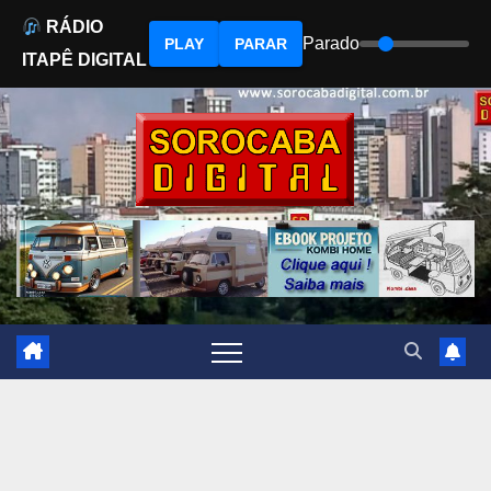
RÁDIO
Parado
PLAY
PARAR
ITAPÊ DIGITAL
Skip
to
content