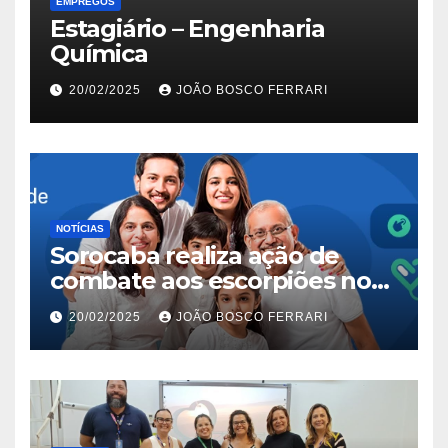
EMPREGOS
Estagiário – Engenharia
Química
20/02/2025
JOÃO BOSCO FERRARI
NOTÍCIAS
Sorocaba realiza ação de
combate aos escorpiões no
Jardim São Carlos
20/02/2025
JOÃO BOSCO FERRARI