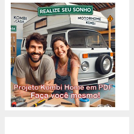
Geral, Azulejista, Acabamento,
Alvenaria, Reformas,
Construções, Manutenção e
OAC! Quando você pensa em
Pedreiro, imagina aquele
profissional que faz tudo
relacionado à construção?
Acontece que atualmente os
pedreiros se especializaram em
algumas etapas específicas da
construção. A necessidade de
agilidade