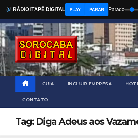
RÁDIO ITAPÊ DIGITAL
Parado
PLAY
PARAR
Skip
to
content
GUIA
INCLUIR EMPRESA
HOTÉ
CONTATO
Tag: Diga Adeus aos Vazame