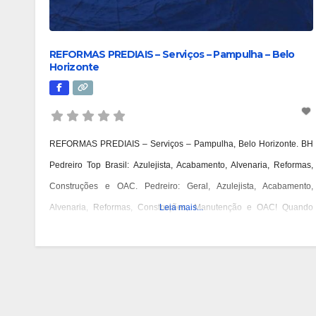
REFORMAS PREDIAIS – Serviços – Pampulha – Belo
Horizonte
REFORMAS PREDIAIS – Serviços – Pampulha, Belo Horizonte. BH
Pedreiro Top Brasil: Azulejista, Acabamento, Alvenaria, Reformas,
Construções e OAC. Pedreiro: Geral, Azulejista, Acabamento,
Alvenaria, Reformas, Construções, Manutenção e OAC! Quando
Leia mais...
você pensa em Pedreiro, imagina aquele profissional que faz tudo
relacionado à construção? Acontece que atualmente os pedreiros se
especializaram em algumas etapas específicas da construção. A
necessidade de agilidade