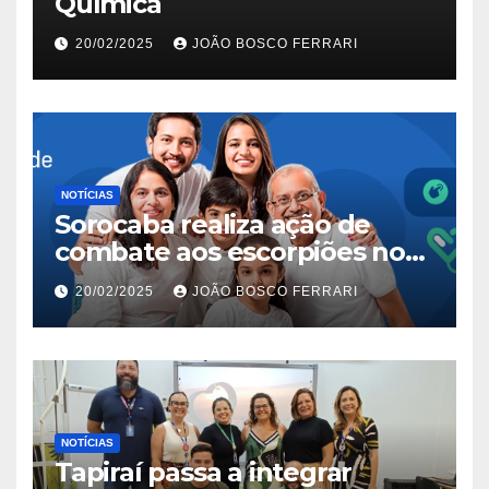
Química
20/02/2025
JOÃO BOSCO FERRARI
NOTÍCIAS
Sorocaba realiza ação de
combate aos escorpiões no
Jardim São Carlos
20/02/2025
JOÃO BOSCO FERRARI
NOTÍCIAS
Tapiraí passa a integrar