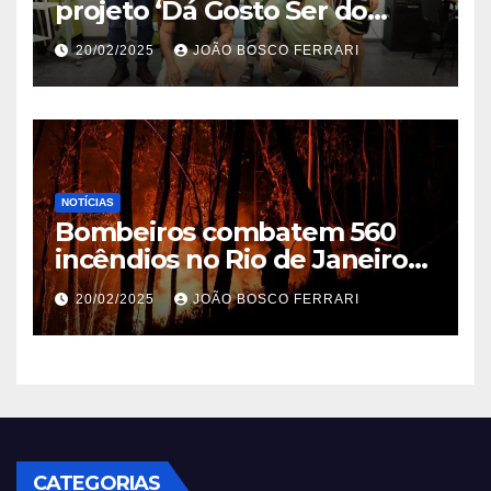
projeto ‘Dá Gosto Ser do
Ribeira’ | ASN São Paulo
20/02/2025
JOÃO BOSCO FERRARI
NOTÍCIAS
Bombeiros combatem 560
incêndios no Rio de Janeiro
em 2025
20/02/2025
JOÃO BOSCO FERRARI
CATEGORIAS