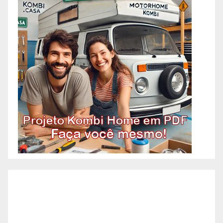
Construções, Manutenção e
OAC! Quando você pensa em
Pedreiro, imagina aquele
profissional que faz tudo
relacionado à construção?
Acontece que atualmente os
pedreiros se especializaram em
algumas etapas específicas da
construção. A necessidade de
agilidade