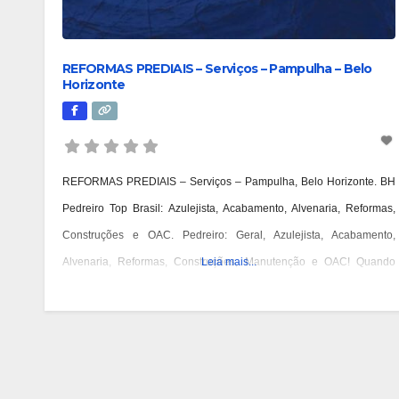
REFORMAS PREDIAIS – Serviços – Pampulha – Belo
Horizonte
REFORMAS PREDIAIS – Serviços – Pampulha, Belo Horizonte. BH
Pedreiro Top Brasil: Azulejista, Acabamento, Alvenaria, Reformas,
Construções e OAC. Pedreiro: Geral, Azulejista, Acabamento,
Alvenaria, Reformas, Construções, Manutenção e OAC! Quando
Leia mais...
você pensa em Pedreiro, imagina aquele profissional que faz tudo
relacionado à construção? Acontece que atualmente os pedreiros se
especializaram em algumas etapas específicas da construção. A
necessidade de agilidade