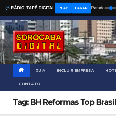
RÁDIO ITAPÊ DIGITAL
Parado
PLAY
PARAR
Skip
to
content
GUIA
INCLUIR EMPRESA
HOTÉ
CONTATO
Tag: BH Reformas Top Brasi