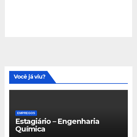
Você já viu?
EMPREGOS
Estagiário – Engenharia
Química