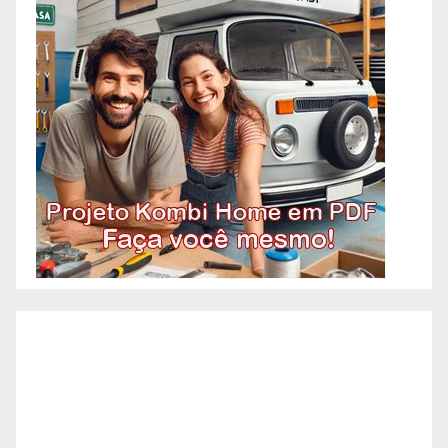
OAC! Quando você pensa em
Pedreiro, imagina aquele
profissional que faz tudo
relacionado à construção?
Acontece que atualmente os
pedreiros se especializaram em
algumas etapas específicas da
construção. A necessidade de
agilidade