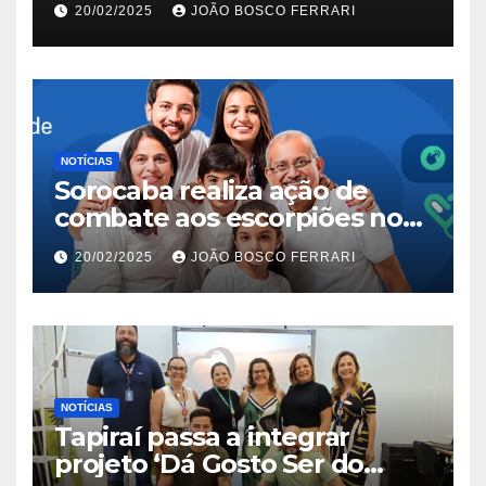
20/02/2025
JOÃO BOSCO FERRARI
NOTÍCIAS
Sorocaba realiza ação de
combate aos escorpiões no
Jardim São Carlos
20/02/2025
JOÃO BOSCO FERRARI
NOTÍCIAS
Tapiraí passa a integrar
projeto ‘Dá Gosto Ser do