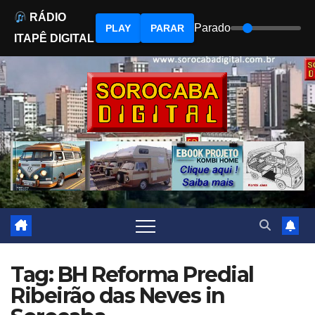
RÁDIO
Parado
PLAY
PARAR
ITAPÊ DIGITAL
Skip
to
content
Tag: BH Reforma Predial
Ribeirão das Neves in