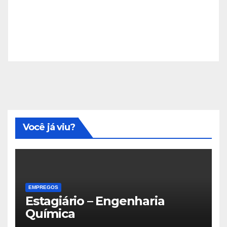
Você já viu?
EMPREGOS
Estagiário – Engenharia
Química