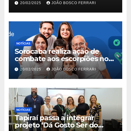
20/02/2025
JOÃO BOSCO FERRARI
NOTÍCIAS
Sorocaba realiza ação de
combate aos escorpiões no
Jardim São Carlos
20/02/2025
JOÃO BOSCO FERRARI
NOTÍCIAS
Tapiraí passa a integrar
projeto ‘Dá Gosto Ser do