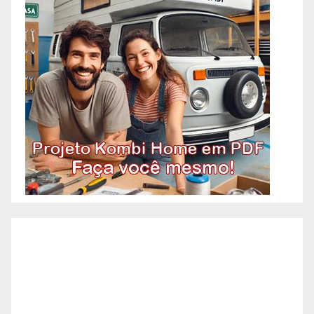
OAC! Quando você pensa em
Pedreiro, imagina aquele
profissional que faz tudo
relacionado à construção?
Acontece que atualmente os
pedreiros se especializaram em
algumas etapas específicas da
construção. A necessidade de
agilidade