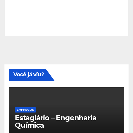
Você já viu?
EMPREGOS
Estagiário – Engenharia
Química