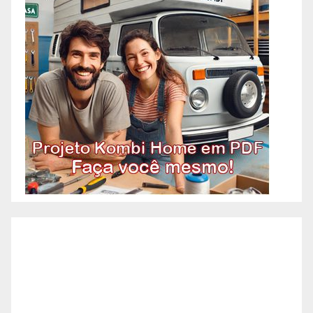
OAC! Quando você pensa em
Pedreiro, imagina aquele
profissional que faz tudo
relacionado à construção?
Acontece que atualmente os
pedreiros se especializaram em
algumas etapas específicas da
construção. A necessidade de
agilidade