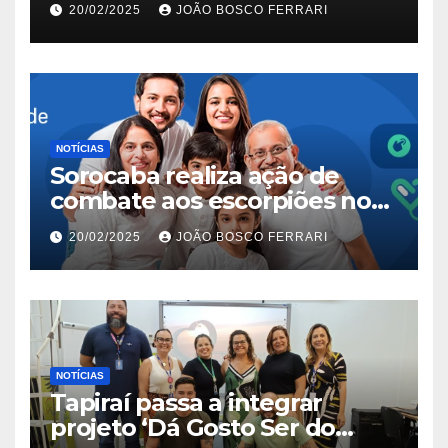
20/02/2025
JOÃO BOSCO FERRARI
NOTÍCIAS
Sorocaba realiza ação de
combate aos escorpiões no
Jardim São Carlos
20/02/2025
JOÃO BOSCO FERRARI
NOTÍCIAS
Tapiraí passa a integrar
projeto ‘Dá Gosto Ser do