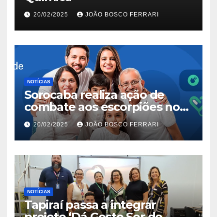
20/02/2025
JOÃO BOSCO FERRARI
NOTÍCIAS
Sorocaba realiza ação de
combate aos escorpiões no
Jardim São Carlos
20/02/2025
JOÃO BOSCO FERRARI
NOTÍCIAS
Tapiraí passa a integrar
projeto ‘Dá Gosto Ser do