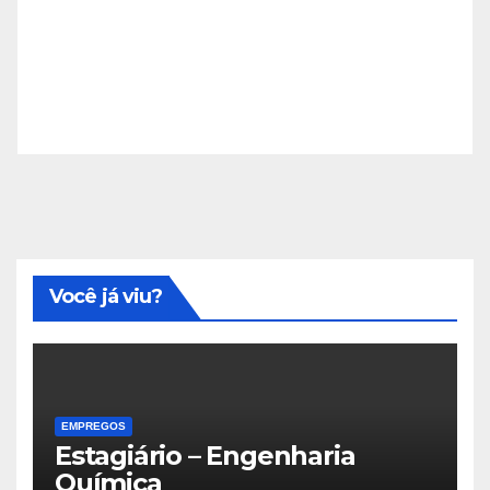
Você já viu?
EMPREGOS
Estagiário – Engenharia
Química