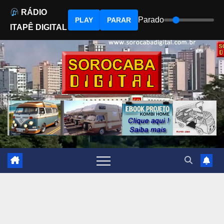
RÁDIO
Parado
PLAY
PARAR
ITAPÊ DIGITAL
Skip
to
content