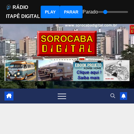
RÁDIO
Parado
PLAY
PARAR
ITAPÊ DIGITAL
Skip
to
content