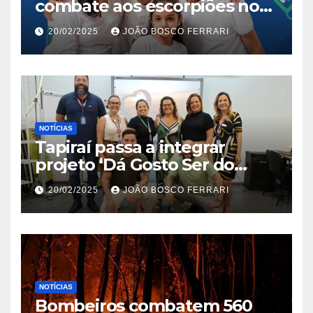
combate aos escorpiões no
Jardim São Carlos
20/02/2025
JOÃO BOSCO FERRARI
NOTÍCIAS
Tapiraí passa a integrar
projeto ‘Dá Gosto Ser do
Ribeira’ | ASN São Paulo
20/02/2025
JOÃO BOSCO FERRARI
NOTÍCIAS
Bombeiros combatem 560