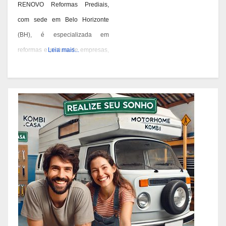
RENOVO Reformas Prediais,
com sede em Belo Horizonte
(BH), é especializada em
reformas e pintura de empresas,
Leia mais...
condomínios e prédios. Eles têm
experiência desde 1978 e são
conhecidos por seus serviços de
qualidade em BH. Você pode
contatá-los pelos telefones 31
3473-2000, 3357-1961 ou
98687-2000 se você está
pensando em reformar ou pintar
a fachada da sua empresa,
condomínio ou