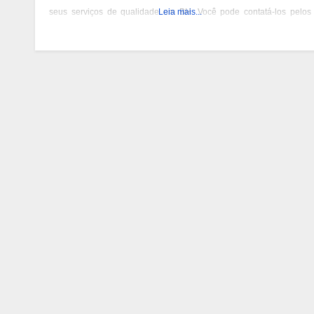
seus serviços de qualidade em BH. Você pode contatá-los pelos
Leia mais...
telefones 31 3473-2000, 3357-1961 ou 98687-2000 se você está
pensando em reformar ou pintar a fachada da sua empresa,
condomínio ou