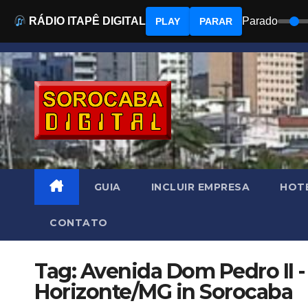
RÁDIO ITAPÊ DIGITAL
Parado
PLAY
PARAR
Skip
to
content
GUIA
INCLUIR EMPRESA
HOTÉ
CONTATO
Tag: Avenida Dom Pedro II -
Horizonte/MG in Sorocaba