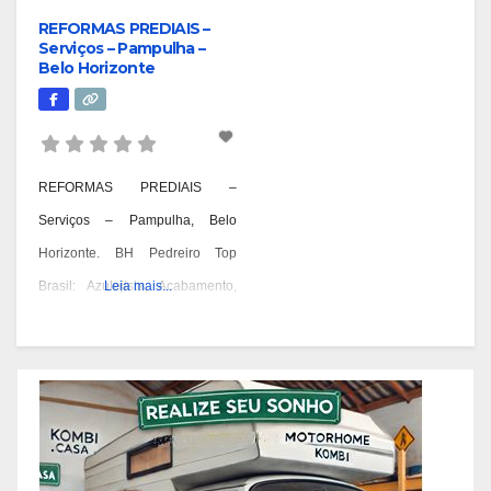
REFORMAS PREDIAIS –
Serviços – Pampulha –
Belo Horizonte
REFORMAS PREDIAIS –
Serviços – Pampulha, Belo
Horizonte. BH Pedreiro Top
Brasil: Azulejista, Acabamento,
Leia mais...
Alvenaria, Reformas,
Construções e OAC. Pedreiro:
Geral, Azulejista, Acabamento,
Alvenaria, Reformas,
Construções, Manutenção e
OAC! Quando você pensa em