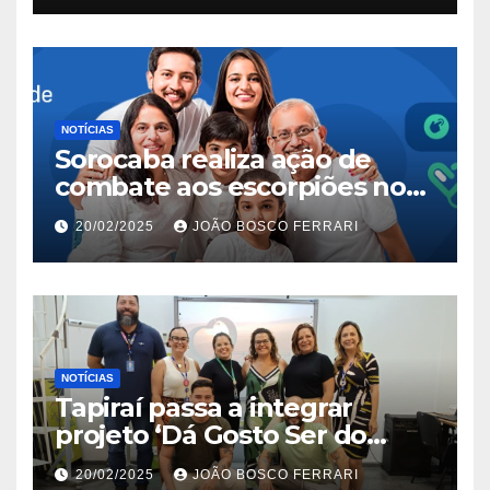
NOTÍCIAS
Sorocaba realiza ação de
combate aos escorpiões no
Jardim São Carlos
20/02/2025
JOÃO BOSCO FERRARI
NOTÍCIAS
Tapiraí passa a integrar
projeto ‘Dá Gosto Ser do
Ribeira’ | ASN São Paulo
20/02/2025
JOÃO BOSCO FERRARI