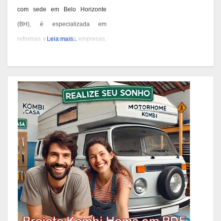
com sede em Belo Horizonte
(BH), é especializada em
reformas e pintura de empresas,
Leia mais...
condomínios e prédios. Eles têm
experiência desde 1978 e são
conhecidos por seus serviços de
qualidade em BH. Você pode
contatá-los pelos telefones 31
3473-2000, 3357-1961 ou
98687-2000 se você está
pensando em reformar ou pintar
a fachada da sua empresa,
condomínio ou