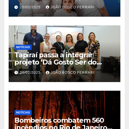
Jardim São Carlos
20/02/2025
JOÃO BOSCO FERRARI
NOTÍCIAS
Tapiraí passa a integrar
projeto ‘Dá Gosto Ser do
Ribeira’ | ASN São Paulo
20/02/2025
JOÃO BOSCO FERRARI
NOTÍCIAS
Bombeiros combatem 560
incêndios no Rio de Janeiro