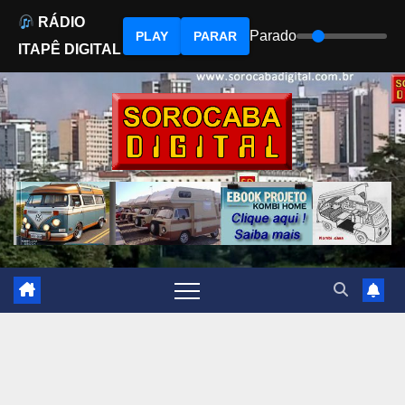
RÁDIO
Parado
PLAY
PARAR
ITAPÊ DIGITAL
Skip
to
content