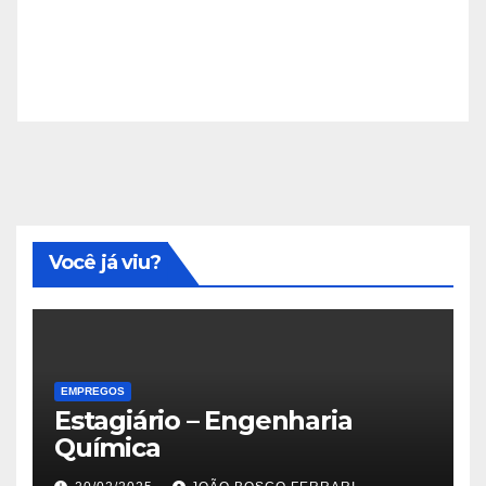
Você já viu?
EMPREGOS
Estagiário – Engenharia
Química