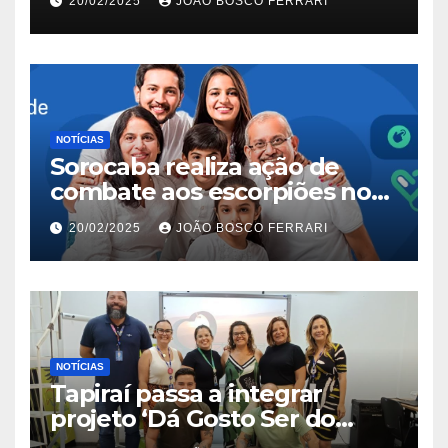
20/02/2025
JOÃO BOSCO FERRARI
NOTÍCIAS
Sorocaba realiza ação de
combate aos escorpiões no
Jardim São Carlos
20/02/2025
JOÃO BOSCO FERRARI
NOTÍCIAS
Tapiraí passa a integrar
projeto ‘Dá Gosto Ser do
Ribeira’ | ASN São Paulo