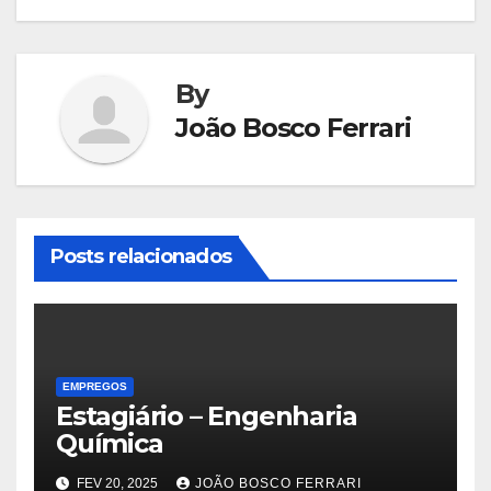
Post
By
João Bosco Ferrari
Posts relacionados
EMPREGOS
Estagiário – Engenharia
Química
FEV 20, 2025
JOÃO BOSCO FERRARI