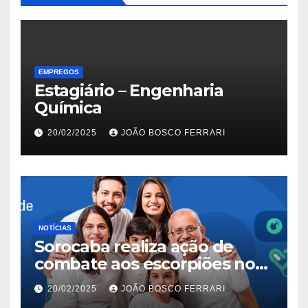
EMPREGOS
Estagiário – Engenharia
Química
20/02/2025
JOÃO BOSCO FERRARI
NOTÍCIAS
Sorocaba realiza ação de
combate aos escorpiões no
Jardim São Carlos
20/02/2025
JOÃO BOSCO FERRARI