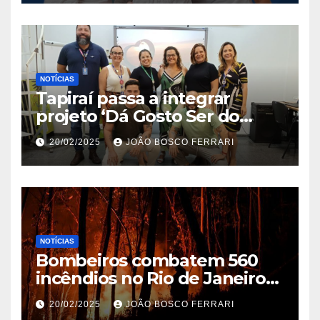
NOTÍCIAS
Tapiraí passa a integrar
projeto ‘Dá Gosto Ser do
Ribeira’ | ASN São Paulo
20/02/2025
JOÃO BOSCO FERRARI
NOTÍCIAS
Bombeiros combatem 560
incêndios no Rio de Janeiro
em 2025
20/02/2025
JOÃO BOSCO FERRARI