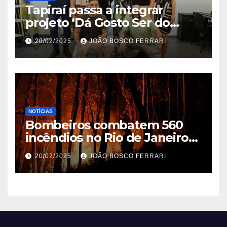
Tapiraí passa a integrar
projeto ‘Dá Gosto Ser do
Ribeira’ | ASN São Paulo
20/02/2025
JOÃO BOSCO FERRARI
NOTÍCIAS
Bombeiros combatem 560
incêndios no Rio de Janeiro
em 2025
20/02/2025
JOÃO BOSCO FERRARI