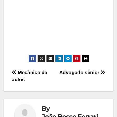
Navegação
Mecânico de
Advogado sênior
autos
de
Post
By
João Bosco Ferrari